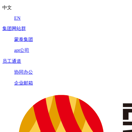
中文
EN
集团网站群
蒙泰集团
apt公司
员工通道
协同办公
企业邮箱