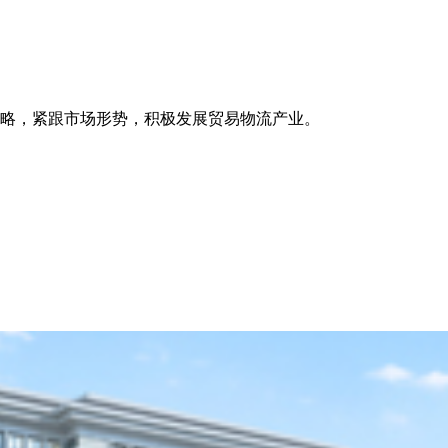
略，紧跟市场形势，积极发展贸易物流产业。