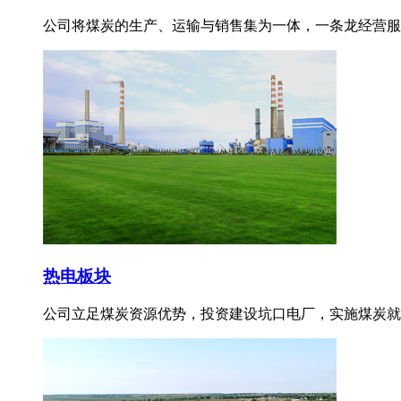
公司将煤炭的生产、运输与销售集为一体，一条龙经营服
热电板块
公司立足煤炭资源优势，投资建设坑口电厂，实施煤炭就