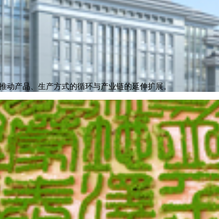
来推动产品、生产方式的循环与产业链的延伸扩展。