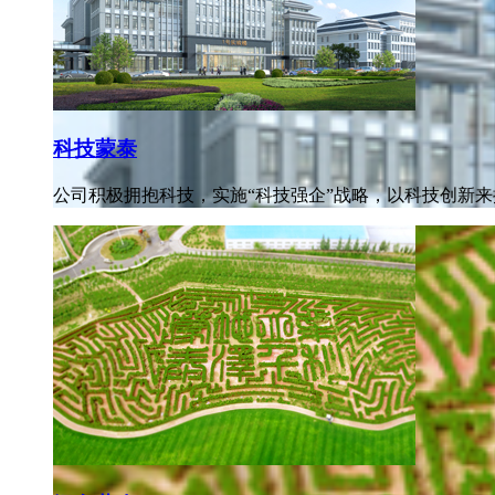
科技蒙泰
公司积极拥抱科技，实施“科技强企”战略，以科技创新