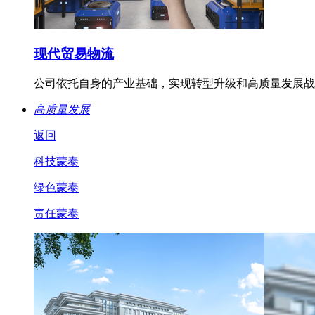
现代贸易物流
公司依托自身的产业基础，实现转型升级和高质量发展战
高质量发展
返回
科技蒙泰
绿色蒙泰
责任蒙泰