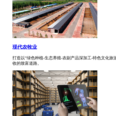
现代农牧业
打造以“绿色种植-生态养殖-农副产品深加工-特色文化
收的致富道路。