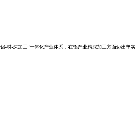
-铝-材-深加工”一体化产业体系，在铝产业精深加工方面迈出坚