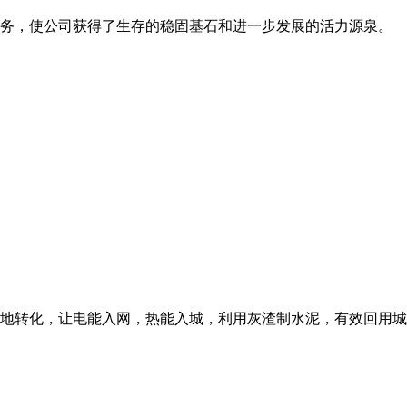
务，使公司获得了生存的稳固基石和进一步发展的活力源泉。
地转化，让电能入网，热能入城，利用灰渣制水泥，有效回用城