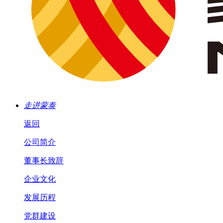
走进蒙泰
返回
公司简介
董事长致辞
企业文化
发展历程
党群建设