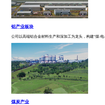
铝产业板块
公司以高端铝合金材料生产和深加工为龙头，构建“煤-电
煤炭产业