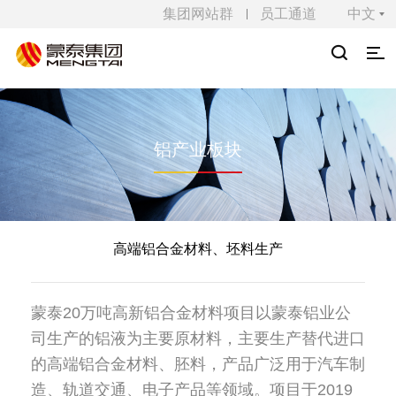
集团网站群
员工通道
中文
铝产业板块
高端铝合金材料、坯料生产
蒙泰20万吨高新铝合金材料
项目以蒙泰铝业公
司生产的铝液为主要原材料，主要生产替代进口
的高端铝合金材料、胚料，
产品广泛用于汽车制
造、轨道交通、电子产品等领域。
项目
于2019