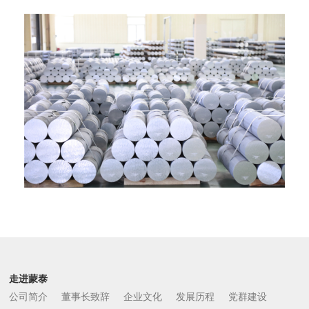
走进蒙泰
公司简介
董事长致辞
企业文化
发展历程
党群建设