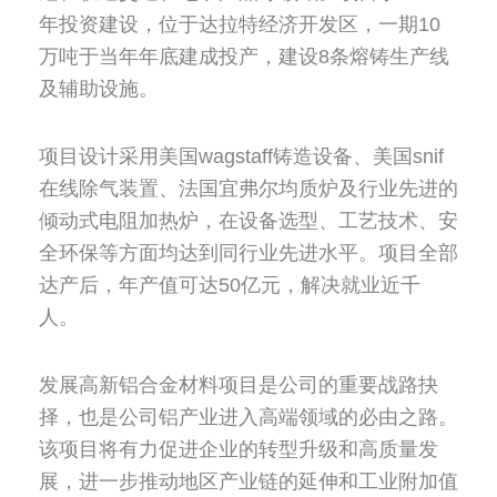
年投资建设，位于达拉特经济开发区，一期10
万吨于当年年底建成投产，建设8条熔铸生产线
及辅助设施。
项目设计采用美国wagstaff铸造设备、美国snif
在线除气装置、法国宜弗尔均质炉及行业先进的
倾动式电阻加热炉，在设备选型、工艺技术、安
全环保等方面均达到同行业先进水平。
项目全部
达产后，年产值可达50亿元，解决就业近千
人。
发展高新铝合金材料项目是公司的重要战路抉
择，也是公司铝产业进入高端领域的必由之路。
该项目将有力促进企业的转型升级和高质量发
展，进一步推动地区产业链的延伸和工业附加值