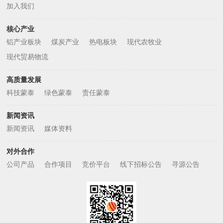
加入我们
核心产业
铝产业板块
煤炭产业
热电板块
现代农牧业
现代贸易物流
高质量发展
科技蒙泰
绿色蒙泰
责任蒙泰
新闻资讯
新闻资讯
媒体资料
对外合作
公司产品
合作项目
竞价平台
线下招标公告
寻源公告